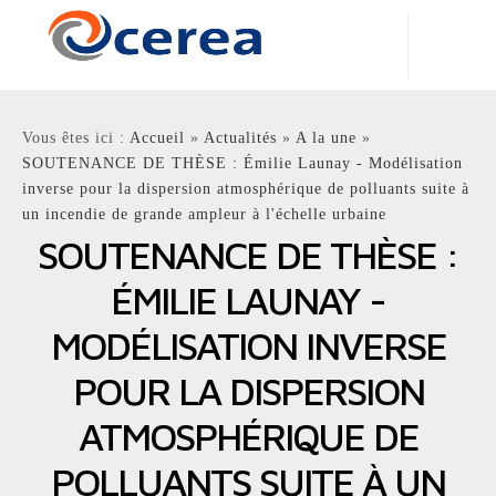
Centre d'Enseignement et de Recherche en Environnement
Atmosphérique
Vous êtes ici :
Accueil
»
Actualités
»
A la une
»
Laboratoire Commun
SOUTENANCE DE THÈSE : Émilie Launay - Modélisation
École nationale des ponts et chaussées - EDF R&D
inverse pour la dispersion atmosphérique de polluants suite à
un incendie de grande ampleur à l'échelle urbaine
SOUTENANCE DE THÈSE :
ÉMILIE LAUNAY -
MODÉLISATION INVERSE
POUR LA DISPERSION
ATMOSPHÉRIQUE DE
POLLUANTS SUITE À UN