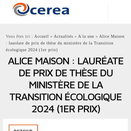
Centre d'Enseignement et de Recherche en Environnement
Atmosphérique
Vous êtes ici :
Accueil
»
Actualités
»
A la une
»
Alice Maison
Laboratoire Commun
: lauréate de prix de thèse du ministère de la Transition
École nationale des ponts et chaussées - EDF R&D
écologique 2024 (1er prix)
ALICE MAISON : LAURÉATE
DE PRIX DE THÈSE DU
MINISTÈRE DE LA
TRANSITION ÉCOLOGIQUE
2024 (1ER PRIX)