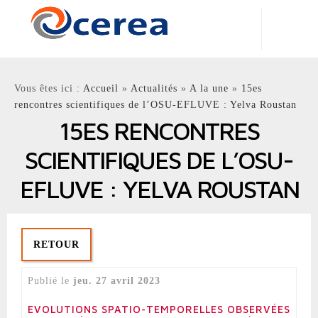
Centre d'Enseignement et de Recherche en Environnement
Atmosphérique
Vous êtes ici :
Accueil
»
Actualités
»
A la une
»
15es
Laboratoire Commun
rencontres scientifiques de l’OSU-EFLUVE : Yelva Roustan
École nationale des ponts et chaussées - EDF R&D
15ES RENCONTRES
SCIENTIFIQUES DE L’OSU-
EFLUVE : YELVA ROUSTAN
RETOUR
jeu. 27 avril 2023
EVOLUTIONS SPATIO-TEMPORELLES OBSERVÉES