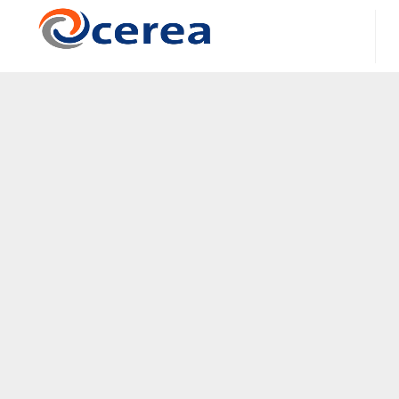
Centre d'Enseignement et de Recherche en Environneme
Atmosphérique
Laboratoire Commun
École nationale des ponts et chaussées - EDF R&D