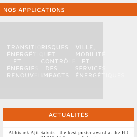
NOS APPLICATIONS
TRANSITION
RISQUES
VILLE,
ÉNERGÉTIQUE
ET
MOBILITÉ
ET
CONTRÔLE
ET
ÉNERGIES
DES
SERVICES
RENOUVELABLES
IMPACTS
ÉNERGÉTIQUES
ACTUALITÉS
Abhishek Ajit Sabnis - the best poster award at the Hi!